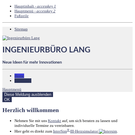
Hauptinhalt -
accesskey 1
Hauptmenü -
accesskey 2
Fußzeile
Sitemap
INGENIEURBÜRO LANG
Neue Ideen für mehr Innovationen
Home
InterSim®
Hauptmenü
Diese Meldung ausblenden
OK
Herzlich willkommen
Nehmen Sie mit uns
Kontakt
auf, um sich beraten zu lassen und
individuelle Termine zu vereinbaren.
®
Hier geht es direkt zum
InterSim
III-Herzsimulator
.